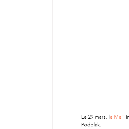
Le 29 mars, l
e MeT
 i
Podolak. 