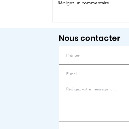
Rédigez un commentaire...
Et si on prenait le temps
de regarder le monde
autrement ?
Nous contacter