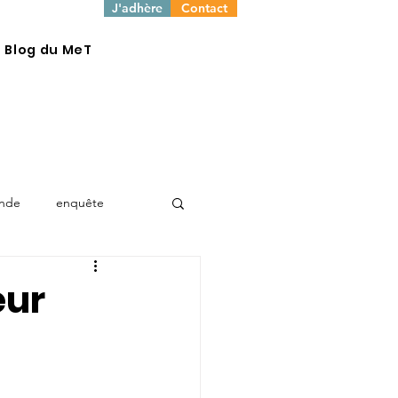
J'adhère
Contact
e Blog du MeT
onde
enquête
eur