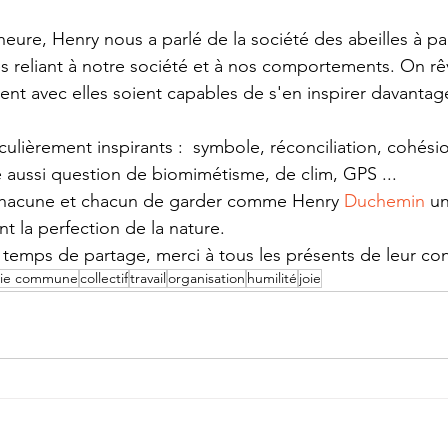
eure, Henry nous a parlé de la société des abeilles à par
es reliant à notre société et à nos comportements. On rêv
ent avec elles soient capables de s'en inspirer davantag
lièrement inspirants :  symbole, réconciliation, cohésion
té aussi question de biomimétisme, de clim, GPS ...
chacune et chacun de garder comme Henry 
Duchemin
 un
t la perfection de la nature.
temps de partage, merci à tous les présents de leur con
gie commune
collectif
travail
organisation
humilité
joie