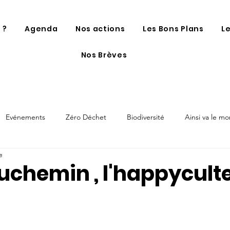
 ?
Agenda
Nos actions
Les Bons Plans
L
Nos Brèves
Evénements
Zéro Déchet
Biodiversité
Ainsi va le m
e
uchemin , l'happycult