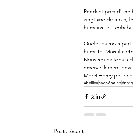
Pendant près d'une h
vingtaine de mots, l
humains, qui cohabit
Quelques mots particu
humilité. Mais il a é
Nous souhaitons à 
émerveillement devan
Merci Henry pour ce 
abeilles
coopération
éner
Posts récents