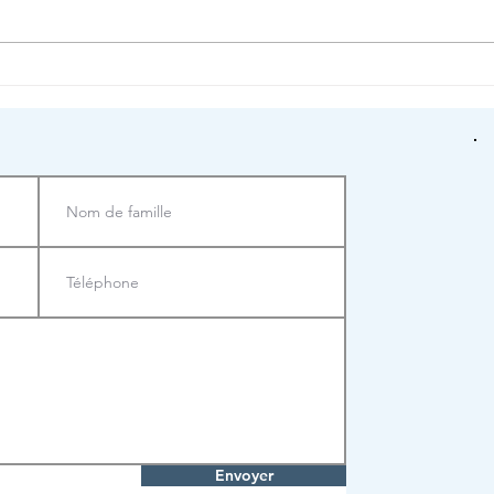
Le Plan Climat Air
À NOU
Energie Territorial de
PRÉF
Coeur d'Yvelines
Envoyer