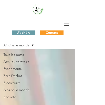
J'adhère
Contact
Le Blog du MeT
Ainsi va le monde
Tous les posts
Actu du territoire
Evénements
Zéro Déchet
Biodiversité
Ainsi va le monde
enquête