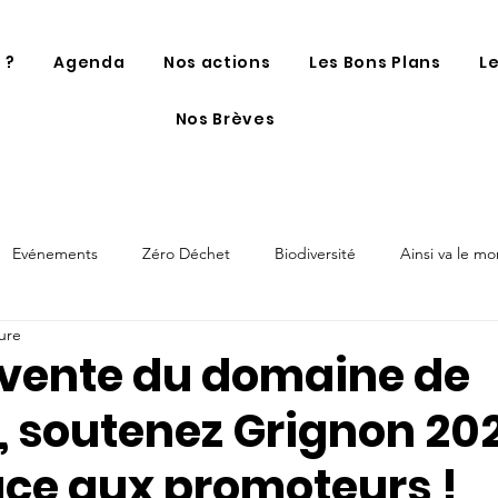
 ?
Agenda
Nos actions
Les Bons Plans
L
Nos Brèves
Evénements
Zéro Déchet
Biodiversité
Ainsi va le m
ure
 vente du domaine de
, soutenez Grignon 202
ce aux promoteurs !