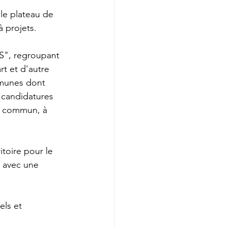
le plateau de 
à projets.
S", regroupant 
t et d'autre 
munes dont 
 candidatures 
et commun, à 
toire pour le 
 avec une 
els et 