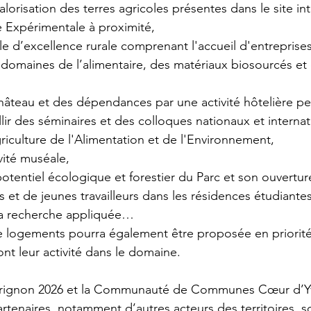
valorisation des terres agricoles présentes dans le site in
 Expérimentale à proximité,
le d’excellence rurale comprenant l'accueil d'entreprises
omaines de l’alimentaire, des matériaux biosourcés et 
 château et des dépendances par une activité hôtelière p
ir des séminaires et des colloques nationaux et interna
riculture de l'Alimentation et de l'Environnement,
ivité muséale,
potentiel écologique et forestier du Parc et son ouvertur
ts et de jeunes travailleurs dans les résidences étudiant
la recherche appliquée…
de logements pourra également être proposée en priorit
ont leur activité dans le domaine.
Grignon 2026 et la Communauté de Communes Cœur d’Yv
artenaires, notamment d’autres acteurs des territoires, 