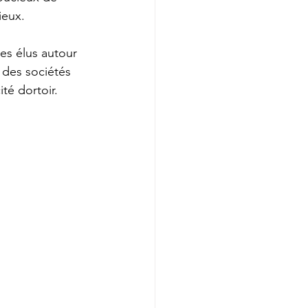
ieux.
es élus autour 
 des sociétés 
té dortoir.