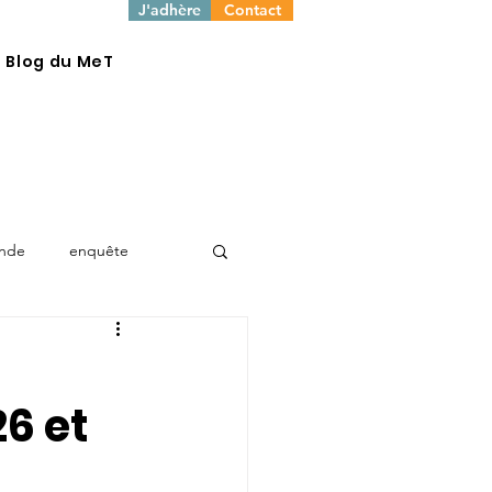
J'adhère
Contact
e Blog du MeT
onde
enquête
6 et