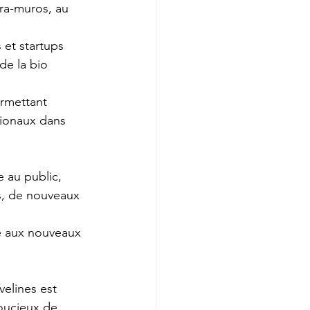
tra-muros, au 
 et startups 
de la bio 
ermettant 
tionaux dans 
e au public,
es, de nouveaux 
é aux nouveaux 
elines est 
soucieux de 