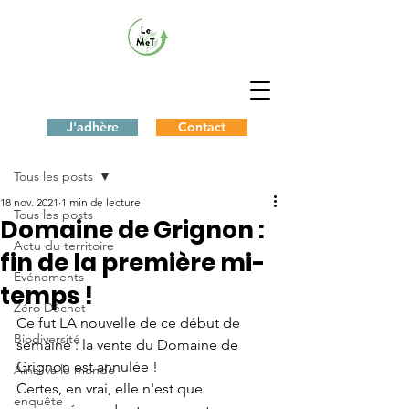
J'adhère
Contact
Post
Tous les posts
18 nov. 2021
1 min de lecture
Tous les posts
Domaine de Grignon :
Actu du territoire
fin de la première mi-
Evénements
temps !
Zéro Déchet
Ce fut LA nouvelle de ce début de 
Biodiversité
semaine : la vente du Domaine de 
Grignon est annulée ! 
Ainsi va le monde
Certes, en vrai, elle n'est que 
enquête