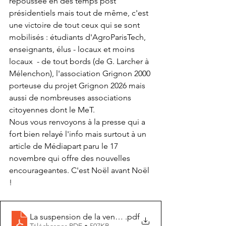
repoussée en des temps post 
présidentiels mais tout de même, c'est 
une victoire de tout ceux qui se sont 
mobilisés : étudiants d'AgroParisTech, 
enseignants, élus - locaux et moins 
locaux  - de tout bords (de G. Larcher à 
Mélenchon), l'association Grignon 2000 
porteuse du projet Grignon 2026 mais 
aussi de nombreuses associations 
citoyennes dont le MeT.
Nous vous renvoyons à la presse qui a 
fort bien relayé l'info mais surtout à un 
article de Médiapart paru le 17 
novembre qui offre des nouvelles 
encourageantes. C'est Noël avant Noël 
! 
La suspension de la vente de Grignon rebat les cartes s
.pdf
Télécharger PDF • 507KB