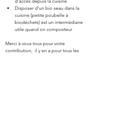
d'accès depuis la cuisine 
Disposer d'un bio seau dans la 
cuisine (petite poubelle à 
biodéchets) est un intermédiaire 
utile quand on composteur
Merci à vous tous pour votre 
contribution,  il y en a pour tous les 
goûts ! 
Plus qu'à choisir le composteur qui 
nous ressemble le plus.
enquête
Voir tout
Posts récents