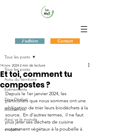
J'adhère
Contact
Post
Tous les posts
14 nov. 2024
2 min de lecture
Tous les posts
Et toi, comment tu
Actu du territoire
compostes ?
Evénements
Depuis le 1er janvier 2024, les 
Zéro Déchet
particuliers que nous sommes ont une 
obligation de trier leurs biodéchets à la 
Biodiversité
source.  En d'autres termes,  il ne faut 
Ainsi va le monde
plus jeter ses déchets de cuisine 
notamment végétaux à la poubelle à 
enquête