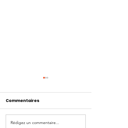
Commentaires
Rédigez un commentaire...
Le Plan Climat Air
À NOUS DE VOUS FA