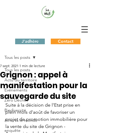
J'adhère
Contact
Post
Tous les posts
7 sept. 2021
1 min de lecture
Tous les posts
Grignon : appel à
Actu du territoire
manifestation pour la
Evénements
sauvegarde du site
Zéro Déchet
Suite à la décision de l’Etat prise en 
Biodiversité
plein mois d’août de favoriser un 
projet de promotion immobilière pour 
Ainsi va le monde
la vente du site de Grignon - 
enquête