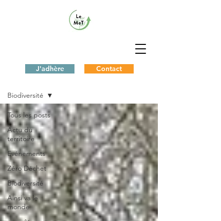
J'adhère
Contact
Le Blog du MeT
Biodiversité
Tous les posts
Actu du
territoire
Evénements
Zéro Déchet
Biodiversité
Ainsi va le
monde