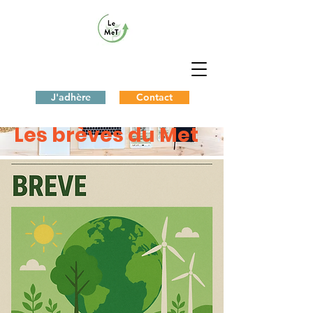
J'adhère
Contact
< Back
Les brèves du Met