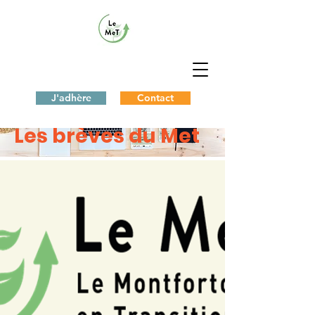
J'adhère
Contact
< Back
Les brèves du Met