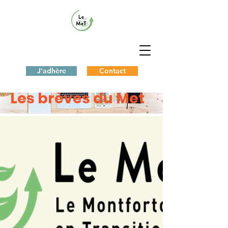
J'adhère
Contact
< Back
Les brèves du Met