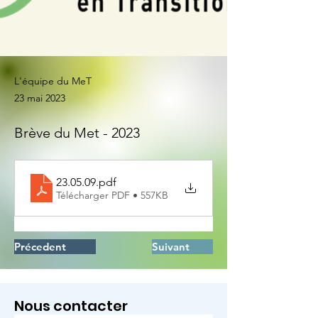
L'équipe du MeT
23 mai 2023
Brève du Met - 2023
23.05.09
.pdf
Télécharger PDF • 557KB
Précedent
Suivant
Nous contacter