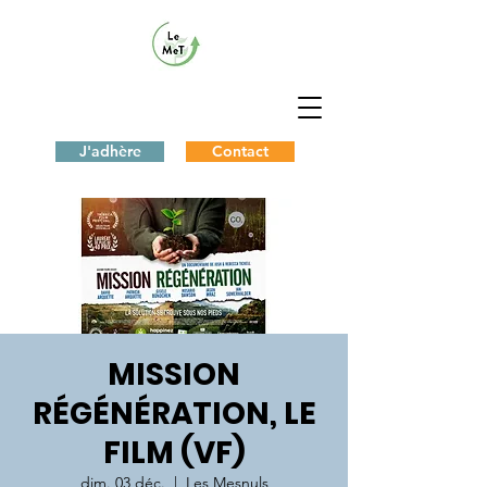
J'adhère
Contact
MISSION
RÉGÉNÉRATION, LE
FILM (VF)
dim. 03 déc.
  |  
Les Mesnuls