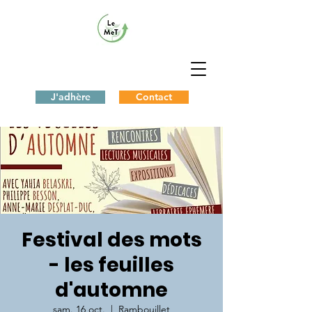
J'adhère
Contact
Festival des mots
- les feuilles
d'automne
sam. 16 oct.
  |  
Rambouillet