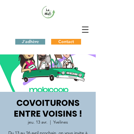
J'adhère
Contact
COVOITURONS
ENTRE VOISINS !
jeu. 13 avr.
  |  
Yvelines
Du 13 au 16 avril prochain, on vous invite à