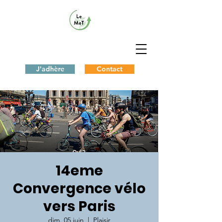
J'adhère
Contact
14eme
Convergence vélo
vers Paris
dim. 05 juin
  |  
Plaisir