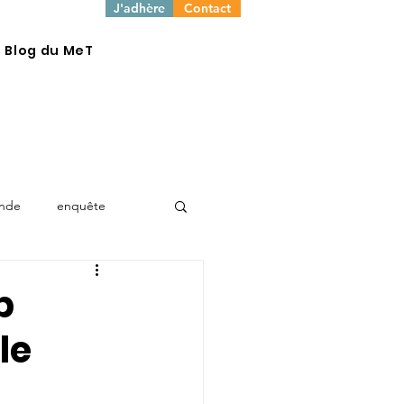
J'adhère
Contact
e Blog du MeT
onde
enquête
b
le