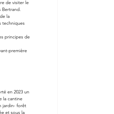
 de visiter le 
 Bertrand.  
de la 
s techniques 
s principes de 
avant-première 
rté en 2023 un 
 la cantine 
 jardin- forêt 
e et sous la 