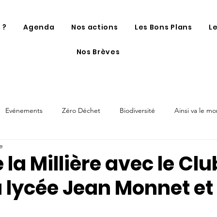
 ?
Agenda
Nos actions
Les Bons Plans
L
Nos Brèves
Evénements
Zéro Déchet
Biodiversité
Ainsi va le m
e
e la Millière avec le Clu
 lycée Jean Monnet et 