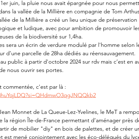
er juin, la pluie nous avait épargnée pour nous permettre
dans la vallée de la Millière en compagnie de Tom Arthus
allée de la Millière a créé un lieu unique de préservation 
ogique et ludique, avec pour ambition de promouvoir le
uses de la biodiversité sur 1,4ha. 
es sera un écrin de verdure modulé par l'homme selon le
our d’une parcelle de 28ha dédiés au réensauvagement.
 au public à partir d'octobre 2024 sur rdv mais c’est en 
e nous ouvrir ses portes. 
t commentée, c'est par là :
/hg8huYqjLDQ?si=QHdmwO3qgJNQQkb2
e Jean Monnet de La Queue-Lez-Yvelines, le MeT a rempo
de la région Île-de-France permettant d’aménager près de
rtir de mobilier "diy" en bois de palettes, et de créer un
et est mené conjointement avec les éco-délégués du lycé