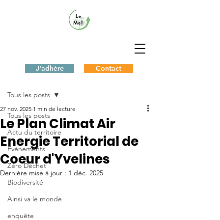
J'adhère
Contact
Post
Tous les posts
27 nov. 2025
1 min de lecture
Tous les posts
Le Plan Climat Air
Actu du territoire
Energie Territorial de
Evénements
Coeur d'Yvelines
Zéro Déchet
Dernière mise à jour :
1 déc. 2025
Biodiversité
Ainsi va le monde
enquête