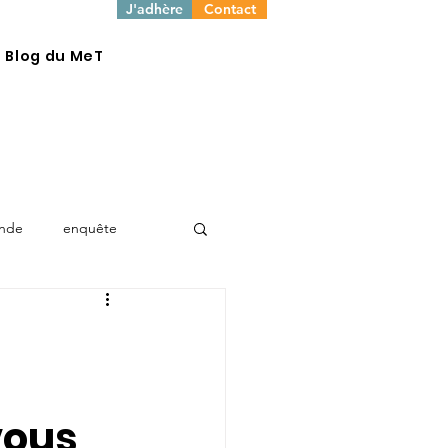
J'adhère
Contact
e Blog du MeT
onde
enquête
vous