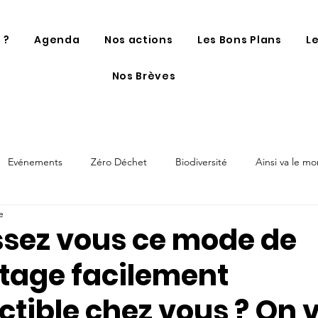
 ?
Agenda
Nos actions
Les Bons Plans
L
Nos Brèves
Evénements
Zéro Déchet
Biodiversité
Ainsi va le m
e
sez vous ce mode de
age facilement
ctible chez vous ? On 