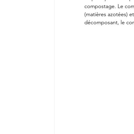
compostage. Le comp
(matières azotées) e
décomposant, le comp