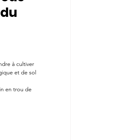
 du
re à cultiver 
ique et de sol 
in en trou de 