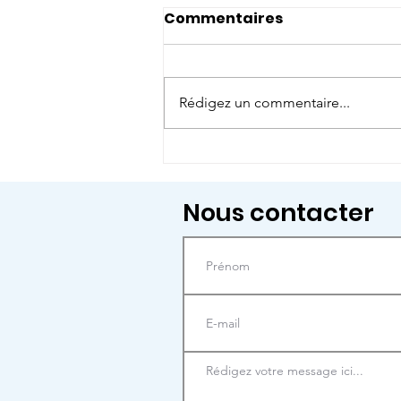
Commentaires
Rédigez un commentaire...
Et si on prenait le temps
de regarder le monde
autrement ?
Nous contacter