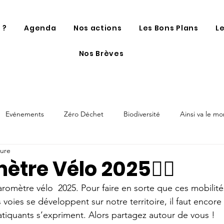
 ?
Agenda
Nos actions
Les Bons Plans
L
Nos Brèves
Evénements
Zéro Déchet
Biodiversité
Ainsi va le m
ture
tre Vélo 2025🚴‍♀️
aromètre vélo  2025. Pour faire en sorte que ces mobilité
voies se développent sur notre territoire, il faut encore 
iquants s’expriment. Alors partagez autour de vous !  