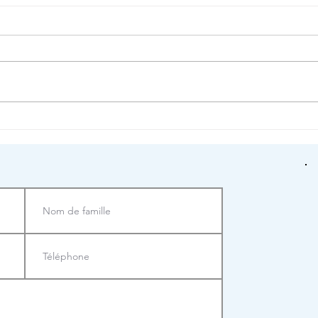
Le Plan Climat Air
À NOU
Energie Territorial de
PRÉF
Coeur d'Yvelines