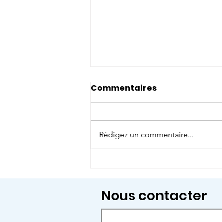
Commentaires
Rédigez un commentaire...
Et si on prenait le temps
de regarder le monde
autrement ?
Nous contacter