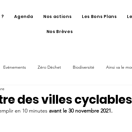
 ?
Agenda
Nos actions
Les Bons Plans
L
Nos Brèves
Evénements
Zéro Déchet
Biodiversité
Ainsi va le m
ure
e des villes cyclables
emplir en 10 minutes 
avant le 30 novembre 2021.