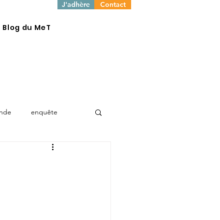
J'adhère
Contact
e Blog du MeT
onde
enquête