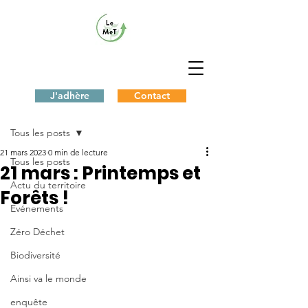
J'adhère
Contact
Post
Tous les posts
21 mars 2023
0 min de lecture
Tous les posts
21 mars : Printemps et
Actu du territoire
Forêts !
Evénements
Zéro Déchet
Biodiversité
Ainsi va le monde
enquête